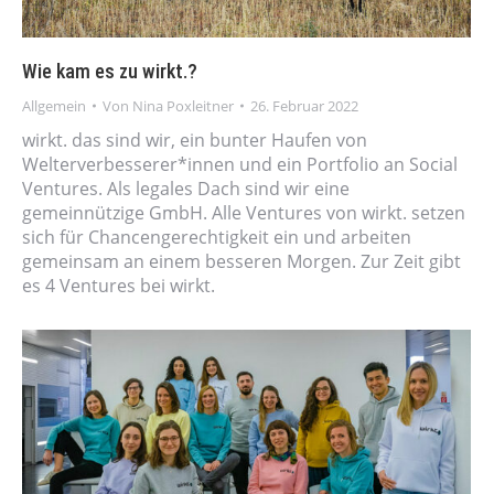
Wie kam es zu wirkt.?
Allgemein
Von
Nina Poxleitner
26. Februar 2022
wirkt. das sind wir, ein bunter Haufen von
Welterverbesserer*innen und ein Portfolio an Social
Ventures. Als legales Dach sind wir eine
gemeinnützige GmbH. Alle Ventures von wirkt. setzen
sich für Chancengerechtigkeit ein und arbeiten
gemeinsam an einem besseren Morgen. Zur Zeit gibt
es 4 Ventures bei wirkt.